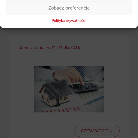
Zobacz preferencje
CZYTAJ WIĘCEJ →
Polityka prywatności
Koniec dopłat w MDM dla 2016 r.
CZYTAJ WIĘCEJ →