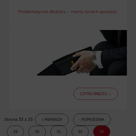
Problematyczni dłużnicy – mamy na nich sposoby!
CZYTAJ WIĘCEJ →
Strona 33 z 33
« PIERWSZA
‹ POPRZEDNIA
29
30
31
32
33