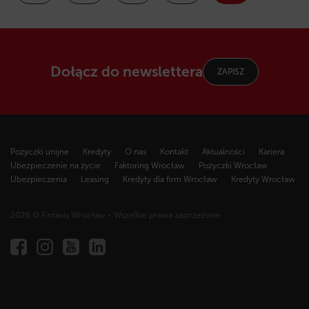
Dołącz do newslettera
ZAPISZ
Pożyczki unijne
Kredyty
O nas
Kontakt
Aktualności
Kariera
Ubezpieczenie na życie
Faktoring Wrocław
Pożyczki Wrocław
Ubezpieczenia
Leasing
Kredyty dla firm Wrocław
Kredyty Wrocław
2026 © Fintaxis Wrocław - Wszelkie prawa zastrzeżone
Fintaxis
al.
Marcina