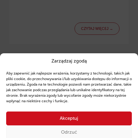
CZYTAJ WIĘCEJ →
Zarządzaj zgodą
Kompletowanie dokumentów do wniosku o Kredyt
Hipoteczny
Aby zapewnić jak najlepsze wrażenia, korzystamy z technologii, takich jak
pliki cookie, do przechowywania i/lub uzyskiwania dostępu do informacji o
urządzeniu. Zgoda na te technologie pozwoli nam przetwarzać dane, takie
jak zachowanie podczas przeglądania lub unikalne identyfikatory na tej
stronie. Brak wyrażenia zgody lub wycofanie zgody może niekorzystnie
wpłynąć na niektóre cechy i funkcje.
Akceptuj
Odrzuć