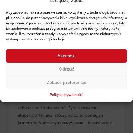
Zarządzaj zgodą
Ruszył program pożyczek unijnych dla
Aby zapewnić jak najlepsze wrażenia, korzystamy z technologii, takich jak
przedsiębiorców z regionu małopolskiego.
pliki cookie, do przechowywania i/lub uzyskiwania dostępu do informacji o
urządzeniu. Zgoda na te technologie pozwoli nam przetwarzać dane, takie
jak zachowanie podczas przeglądania lub unikalne identyfikatory na tej
stronie. Brak wyrażenia zgody lub wycofanie zgody może niekorzystnie
wpłynąć na niektóre cechy i funkcje.
Akceptuj
Odrzuć
Zobacz preferencje
Pożyczki unijne dla małopolskich
przedsiębiorców
– dowiedz się, jak skorzystać z
Polityka prywatności
preferencyjnych pożyczek na rozwój, inwestycje i
odnawialne źródła energii. Zyskaj wsparcie
ekspertów Fintaxis, którzy od 11 lat pomagają
firmom w skutecznym pozyskiwaniu finansowania.