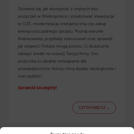
Dowiedz się, jak skorzystać z
unijnych eko
pożyczek w Wielkopolsce
i zrealizować inwestycje
w OZE, modernizację energetyczną czy zakup
energooszczędnego sprzętu. Poznaj warunki
finansowania, przykłady zastosowań oraz sprawdź,
jak eksperci Fintaxis mogą pomóc Ci skutecznie
zdobyć środki na rozwój Twojej firmy. Eko
pożyczka to idealne rozwiązanie dla
przedsiębiorców, którzy chcą działać ekologicznie i
oszczędzać!
Sprawdź szczegóły!
CZYTAJ WIĘCEJ →