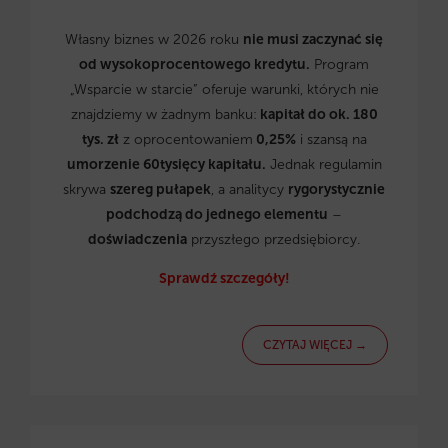
Własny biznes w 2026 roku
nie musi zaczynać się
od wysokoprocentowego kredytu.
Program
„Wsparcie w starcie” oferuje warunki, których nie
znajdziemy w żadnym banku:
kapitał do ok. 180
tys. zł
z oprocentowaniem
0,25%
i szansą na
umorzenie 60tysięcy kapitału.
Jednak regulamin
skrywa
szereg pułapek
, a analitycy
rygorystycznie
podchodzą do jednego elementu
–
doświadczenia
przyszłego przedsiębiorcy.
Sprawdź szczegóły!
CZYTAJ WIĘCEJ →