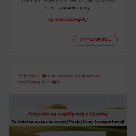
grona firm, które w tym roku zmodernizują swój
biznes
za ułamek ceny.
Sprawdź szczegóły!
CZYTAJ WIĘCEJ →
Pożyczka Unijna na inwestycje wspierające
współpracę z Ukrainą!