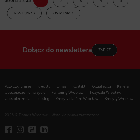
Strona 1 z 33
1
2
3
4
5
NASTĘPNY ›
OSTATNIA »
Dołącz do newslettera
ZAPISZ
Pożyczki unijne
Kredyty
O nas
Kontakt
Aktualności
Kariera
Ubezpieczenie na życie
Faktoring Wrocław
Pożyczki Wrocław
Ubezpieczenia
Leasing
Kredyty dla firm Wrocław
Kredyty Wrocław
2026 © Fintaxis Wrocław - Wszelkie prawa zastrzeżone
Fintaxis