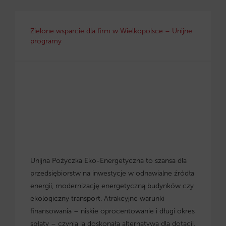
Zielone wsparcie dla firm w Wielkopolsce – Unijne
programy
Unijna Pożyczka Eko-Energetyczna to szansa dla
przedsiębiorstw na inwestycje w odnawialne źródła
energii, modernizację energetyczną budynków czy
ekologiczny transport. Atrakcyjne warunki
finansowania – niskie oprocentowanie i długi okres
spłaty – czynią ją doskonałą alternatywą dla dotacji.