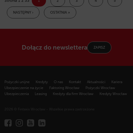
Strona 1 z 33
1
2
3
4
5
NASTĘPNY ›
OSTATNIA »
Dołącz do newslettera
ZAPISZ
Pożyczki unijne
Kredyty
O nas
Kontakt
Aktualności
Kariera
Ubezpieczenie na życie
Faktoring Wrocław
Pożyczki Wrocław
Ubezpieczenia
Leasing
Kredyty dla firm Wrocław
Kredyty Wrocław
2026 © Fintaxis Wrocław - Wszelkie prawa zastrzeżone
Fintaxis