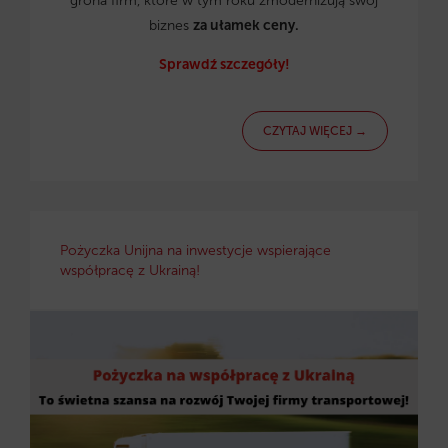
grona firm, które w tym roku zmodernizują swój
biznes
za ułamek ceny.
Sprawdź szczegóły!
CZYTAJ WIĘCEJ →
Pożyczka Unijna na inwestycje wspierające
współpracę z Ukrainą!