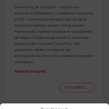
Dowiedz się, jak skorzystać z
unijnych eko
pożyczek w Wielkopolsce
i zrealizować inwestycje
w OZE, modernizację energetyczną czy zakup
energooszczędnego sprzętu. Poznaj warunki
finansowania, przykłady zastosowań oraz sprawdź,
jak eksperci Fintaxis mogą pomóc Ci skutecznie
zdobyć środki na rozwój Twojej firmy. Eko
pożyczka to idealne rozwiązanie dla
przedsiębiorców, którzy chcą działać ekologicznie i
oszczędzać!
Sprawdź szczegóły!
CZYTAJ WIĘCEJ →