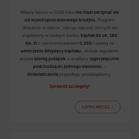
Własny biznes w 2026 roku
nie musi zaczynać się
od wysokoprocentowego kredytu.
Program
„Wsparcie w starcie” oferuje warunki, których nie
znajdziemy w żadnym banku:
kapitał do ok. 180
tys. zł
z oprocentowaniem
0,25%
i szansą na
umorzenie 60tysięcy kapitału.
Jednak regulamin
skrywa
szereg pułapek
, a analitycy
rygorystycznie
podchodzą do jednego elementu
–
doświadczenia
przyszłego przedsiębiorcy.
Sprawdź szczegóły!
CZYTAJ WIĘCEJ →