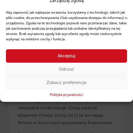
Zarządzaj zgodą
Ruszył program pożyczek unijnych dla
Aby zapewnić jak najlepsze wrażenia, korzystamy z technologii, takich jak
przedsiębiorców z regionu małopolskiego.
pliki cookie, do przechowywania i/lub uzyskiwania dostępu do informacji o
urządzeniu. Zgoda na te technologie pozwoli nam przetwarzać dane, takie
jak zachowanie podczas przeglądania lub unikalne identyfikatory na tej
stronie. Brak wyrażenia zgody lub wycofanie zgody może niekorzystnie
wpłynąć na niektóre cechy i funkcje.
Akceptuj
Odrzuć
Zobacz preferencje
Pożyczki unijne dla małopolskich
przedsiębiorców
– dowiedz się, jak skorzystać z
Polityka prywatności
preferencyjnych pożyczek na rozwój, inwestycje i
odnawialne źródła energii. Zyskaj wsparcie
ekspertów Fintaxis, którzy od 11 lat pomagają
firmom w skutecznym pozyskiwaniu finansowania.