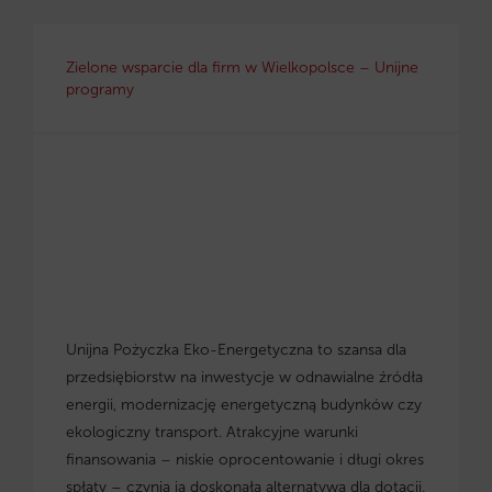
Zielone wsparcie dla firm w Wielkopolsce – Unijne
programy
Unijna Pożyczka Eko-Energetyczna to szansa dla
przedsiębiorstw na inwestycje w odnawialne źródła
energii, modernizację energetyczną budynków czy
ekologiczny transport. Atrakcyjne warunki
finansowania – niskie oprocentowanie i długi okres
spłaty – czynią ją doskonałą alternatywą dla dotacji.