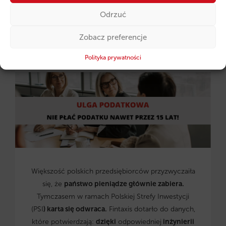
Odrzuć
2026-03-13 08:56:58
Zobacz preferencje
Ulga Podatkowa. Luka w systemie, która kasuje
Twój podatek!
Polityka prywatności
Większość polskich przedsiębiorców przyzwyczaiła
się, że
państwo pieniądze głównie zabiera.
Tymczasem w ramach Polskiej Strefy Inwestycji
(PSI
) karta się odwraca.
Fintaxis dotarło do danych,
które potwierdzają:
dzięki
odpowiedniej
inżynierii