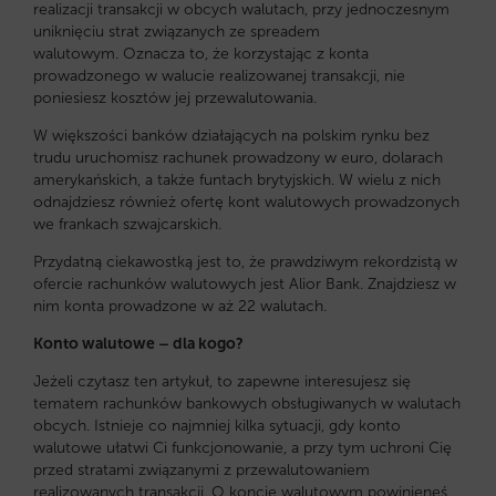
realizacji transakcji w obcych walutach, przy jednoczesnym
uniknięciu strat związanych ze spreadem
walutowym. Oznacza to, że korzystając z konta
prowadzonego w walucie realizowanej transakcji, nie
poniesiesz kosztów jej przewalutowania.
W większości banków działających na polskim rynku bez
trudu uruchomisz rachunek prowadzony w euro, dolarach
amerykańskich, a także funtach brytyjskich. W wielu z nich
odnajdziesz również ofertę kont walutowych prowadzonych
we frankach szwajcarskich.
Przydatną ciekawostką jest to, że prawdziwym rekordzistą w
ofercie rachunków walutowych jest Alior Bank. Znajdziesz w
nim konta prowadzone w aż 22 walutach.
Konto walutowe – dla kogo?
Jeżeli czytasz ten artykuł, to zapewne interesujesz się
tematem rachunków bankowych obsługiwanych w walutach
obcych. Istnieje co najmniej kilka sytuacji, gdy konto
walutowe ułatwi Ci funkcjonowanie, a przy tym uchroni Cię
przed stratami związanymi z przewalutowaniem
realizowanych transakcji. O koncie walutowym powinieneś