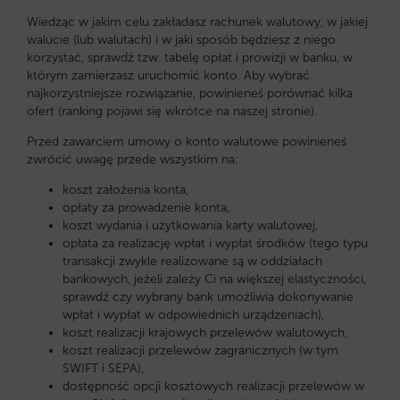
Wiedząc w jakim celu zakładasz rachunek walutowy, w jakiej
walucie (lub walutach) i w jaki sposób będziesz z niego
korzystać, sprawdź tzw. tabelę opłat i prowizji w banku, w
którym zamierzasz uruchomić konto. Aby wybrać
najkorzystniejsze rozwiązanie, powinieneś porównać kilka
ofert (ranking pojawi się wkrótce na naszej stronie).
Przed zawarciem umowy o konto walutowe powinieneś
zwrócić uwagę przede wszystkim na:
koszt założenia konta,
opłaty za prowadzenie konta,
koszt wydania i użytkowania karty walutowej,
opłata za realizację wpłat i wypłat środków (tego typu
transakcji zwykle realizowane są w oddziałach
bankowych, jeżeli zależy Ci na większej elastyczności,
sprawdź czy wybrany bank umożliwia dokonywanie
wpłat i wypłat w odpowiednich urządzeniach),
koszt realizacji krajowych przelewów walutowych,
koszt realizacji przelewów zagranicznych (w tym
SWIFT i SEPA),
dostępność opcji kosztowych realizacji przelewów w