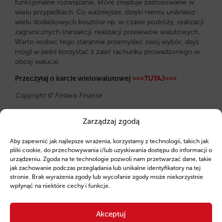
funkcjonalne rozwiązanie, które znajduje zastosowanie w
wielu przypadkach. Co ważniejsze, dzięki niemu unikniesz
wielu dodatkowych kosztów np. w czasie podróży, realizacji
zagranicznych transakcji, realizacji przelewów walutowych.
Warto wobec tego starannie przemyśleć swój wybór, abyś
mógł w pełni korzystać z zalet rachunku prowadzonego w
obcej walucie.
Przeczytaj o karcie wielowalutowej
>>>TUTAJ<<<
Copyright © Fintaxis Finanse
Zarządzaj zgodą
Aby zapewnić jak najlepsze wrażenia, korzystamy z technologii, takich jak
Pozostałe
pliki cookie, do przechowywania i/lub uzyskiwania dostępu do informacji o
urządzeniu. Zgoda na te technologie pozwoli nam przetwarzać dane, takie
jak zachowanie podczas przeglądania lub unikalne identyfikatory na tej
aktualności
stronie. Brak wyrażenia zgody lub wycofanie zgody może niekorzystnie
wpłynąć na niektóre cechy i funkcje.
Akceptuj