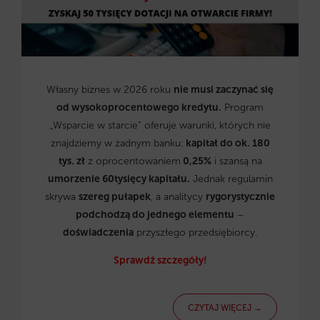
Własny biznes w 2026 roku
nie musi zaczynać się
od wysokoprocentowego kredytu.
Program
„Wsparcie w starcie” oferuje warunki, których nie
znajdziemy w żadnym banku:
kapitał do ok. 180
tys. zł
z oprocentowaniem
0,25%
i szansą na
umorzenie 60tysięcy kapitału.
Jednak regulamin
skrywa
szereg pułapek
, a analitycy
rygorystycznie
podchodzą do jednego elementu
–
doświadczenia
przyszłego przedsiębiorcy.
Sprawdź szczegóły!
CZYTAJ WIĘCEJ →