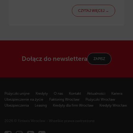
CZYTAJ WIĘCEJ →
Dołącz do newslettera
ZAPISZ
Pożyczki unijne
Kredyty
O nas
Kontakt
Aktualności
Kariera
Ubezpieczenie na życie
Faktoring Wrocław
Pożyczki Wrocław
Ubezpieczenia
Leasing
Kredyty dla firm Wrocław
Kredyty Wrocław
2026 © Fintaxis Wrocław - Wszelkie prawa zastrzeżone