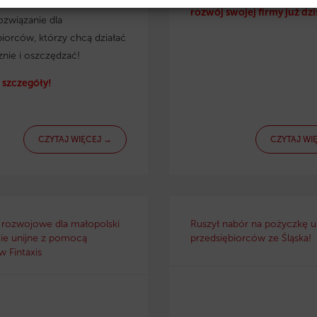
irmy. Eko pożyczka to
rozwój swojej firmy już dzi
ozwiązanie dla
biorców, którzy chcą działać
znie i oszczędzać!
szczegóły!
CZYTAJ WIĘCEJ →
CZYTAJ WI
 rozwojowe dla małopolski
Ruszył nabór na pożyczkę un
ie unijne z pomocą
przedsiębiorców ze Śląska!
 Fintaxis