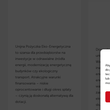
Unijna Pożyczka Eko-Energetyczna
Dowiedz s
to szansa dla przedsiębiorstw na
unijnych
inwestycje w odnawialne źródła
Wielkopo
energii, modernizację energetyczną
Aby
inwestyc
do 
budynków czy ekologiczny
energety
tec
transport. Atrakcyjne warunki
lub
energoos
moż
finansowania – niskie
warunki 
oprocentowanie i długi okres spłaty
zastosow
– czynią ją doskonałą alternatywą dla
eksperci
dotacji.
skuteczn