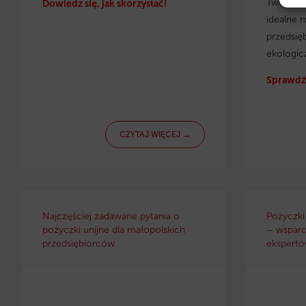
Twojej f
Dowiedz się, jak skorzystać!
idealne r
przedsię
ekologic
Sprawdź 
CZYTAJ WIĘCEJ →
Najczęściej zadawane pytania o
Pożyczki
pożyczki unijne dla małopolskich
– wsparc
przedsiębiorców
ekspertów