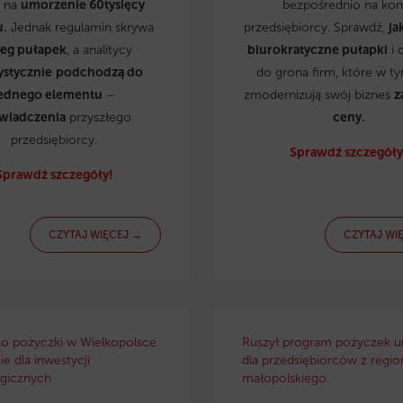
ą na
umorzenie 60tysięcy
bezpośrednio na kon
u.
Jednak regulamin skrywa
przedsiębiorcy. Sprawdź,
ja
reg pułapek
, a analitycy
biurokratyczne pułapki
i 
ystycznie
podchodzą do
do grona firm, które w t
ednego elementu
–
zmodernizują swój biznes
z
wiadczenia
przyszłego
ceny.
przedsiębiorcy.
Sprawdź szczegóły
Sprawdź szczegóły!
CZYTAJ WIĘCEJ →
CZYTAJ WI
ko pożyczki w Wielkopolsce
Ruszył program pożyczek u
e dla inwestycji
dla przedsiębiorców z regio
gicznych
małopolskiego.