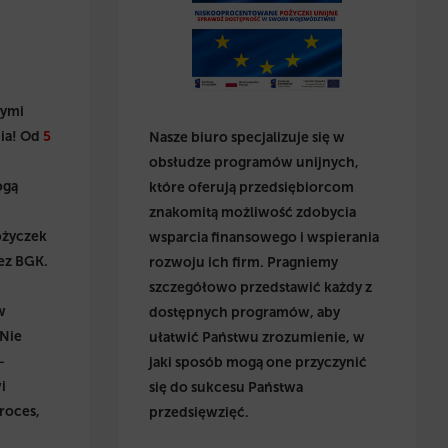
wymi
ia! Od
5
Nasze biuro specjalizuje się w
obsłudze programów unijnych,
ogą
które oferują przedsiębiorcom
znakomitą możliwość zdobycia
ożyczek
wsparcia finansowego i wspierania
ez BGK.
rozwoju ich firm. Pragniemy
szczegółowo przedstawić każdy z
w
dostępnych programów, aby
 Nie
ułatwić Państwu zrozumienie, w
–
jaki sposób mogą one przyczynić
i
się do sukcesu Państwa
roces,
przedsięwzięć.