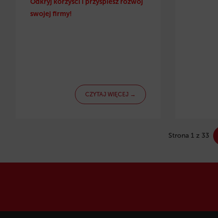
Odkryj korzyści i przyspiesz rozwój
swojej firmy!
CZYTAJ WIĘCEJ →
Strona 1 z 33