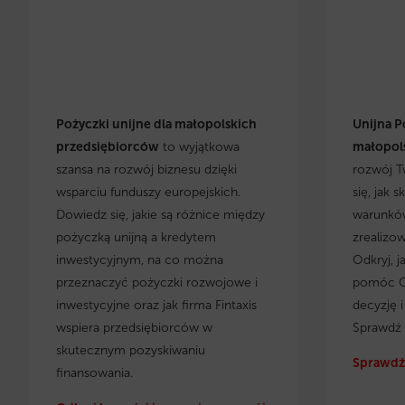
Pożyczki unijne dla małopolskich
Unijna P
przedsiębiorców
to wyjątkowa
małopols
szansa na rozwój biznesu dzięki
rozwój T
wsparciu funduszy europejskich.
się, jak 
Dowiedz się, jakie są różnice między
warunków
pożyczką unijną a kredytem
zrealizo
inwestycyjnym, na co można
Odkryj, j
przeznaczyć pożyczki rozwojowe i
pomóc C
inwestycyjne oraz jak firma Fintaxis
decyzję 
wspiera przedsiębiorców w
Sprawdź 
skutecznym pozyskiwaniu
Sprawdź 
finansowania.