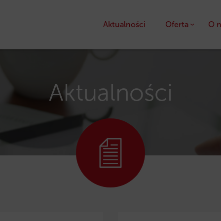
Aktualności
Oferta
O n
Kredyty
Pożyczki unijne
Aktualności
Dotacje unijne
Ulga podatkowa PS