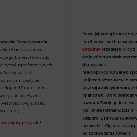
Rozwijaj swoją firmę z no
możliwościami finansowan
ożyczka Rozwojowa dla
września
przedsiębiorcy z
kich firm
to szansa na
województwa śląskiego m
wojego biznesu! Dowiedz
skorzystać z
skorzystać z preferencyjnych
niskooprocentowanych p
 finansowania i
unijnych oferowanych prz
wać swoje inwestycje.
Uzyskaj atrakcyjne warunki
ak eksperci Fintaxis mogą
finansowe, które pomogą 
i uzyskać pozytywną
rozwoju Twojego biznesu.
i wesprzeć Twój sukces.
martw się formalnościami 
szczegóły!
eksperci z Fintaxis są gotow
szczegóły pożyczki!
prowadzić Cię przez cały p
od sprawdzenia Twoich