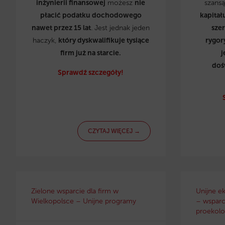
inżynierii finansowej
możesz
nie
szans
płacić podatku dochodowego
kapitał
nawet przez 15 lat
. Jest jednak jeden
sze
haczyk,
który dyskwalifikuje tysiące
rygor
firm już na starcie.
j
doś
Sprawdź szczegóły!
CZYTAJ WIĘCEJ →
Zielone wsparcie dla firm w
Unijne e
Wielkopolsce – Unijne programy
– wsparci
proekolo