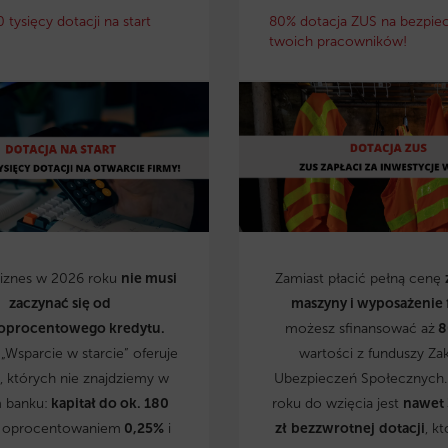
0 tysięcy dotacji na start
80% dotacja ZUS na bezpie
twoich pracowników!
biznes w 2026 roku
nie musi
Zamiast płacić pełną cenę
zaczynać się od
maszyny i wyposażenie 
oprocentowego kredytu.
możesz sfinansować aż
8
„Wsparcie w starcie” oferuje
wartości z funduszy Za
, których nie znajdziemy w
Ubezpieczeń Społecznych
 banku:
kapitał do ok. 180
roku do wzięcia jest
nawet
 oprocentowaniem
0,25%
i
zł
bezzwrotnej
dotacji
, kt