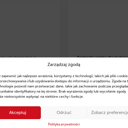
ię, jak skorzystać z
Pożyczki unijne dla małop
Zarządzaj zgodą
 eko pożyczek w
przedsiębiorców
– dowiedz 
lsce
i zrealizować
skorzystać z preferencyjnyc
 zapewnić jak najlepsze wrażenia, korzystamy z technologii, takich jak pliki cookie
je w OZE, modernizację
pożyczek na rozwój, inwesty
przechowywania i/lub uzyskiwania dostępu do informacji o urządzeniu. Zgoda na 
czną czy zakup
odnawialne źródła energii. Z
hnologie pozwoli nam przetwarzać dane, takie jak zachowanie podczas przegląda
 unikalne identyfikatory na tej stronie. Brak wyrażenia zgody lub wycofanie zgody
zczędnego sprzętu. Poznaj
wsparcie ekspertów Fintaxis
e niekorzystnie wpłynąć na niektóre cechy i funkcje.
finansowania, przykłady
od 11 lat pomagają firmom
ań oraz sprawdź, jak
skutecznym pozyskiwaniu
Akceptuj
Odrzuć
Zobacz preferencj
 Fintaxis mogą pomóc Ci
finansowania.
ie zdobyć środki na rozwój
Polityka prywatności
Sprawdź szczegóły i posta