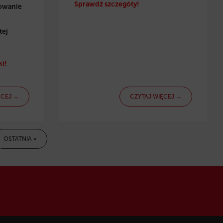
Sprawdź szczegóły!
towanie
tej
i!
ĘCEJ →
CZYTAJ WIĘCEJ →
OSTATNIA »