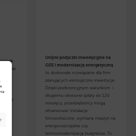
Unijne pożyczki inwestycyjne na
olskich
OZE i modernizację energetyczną
się, jak
to doskonałe rozwiązanie dla firm
h
planujących ekologiczne inwestycje.
,
cje i
te
Dzięki preferencyjnym warunkom i
yskaj
nia
długiemu okresowi spłaty do 120
, którzy
miesięcy, przedsiębiorcy mogą
 w
sfinansować instalacje
fotowoltaiczne, wymianę maszyn na
e
energooszczędne czy
termomodernizację budynków. To
w na