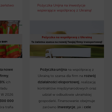
czeństwo
Pożyczka Unijna na inwestycje
wspierające współpracę z Ukrainą!
za nowe
Pożyczka unijna
na współpracę z
firmy
,
Ukrainą to szansa dla firm na
rozwój
0%
ich
działalności eksportowej
, realizację
kładu
kontraktów międzynarodowych oraz
. W 2026
udział w odbudowie ukraińskiej
 300 000
gospodarki. Finansowanie obejmuje
óra trafia
zarówno
inwestycje
, jak i
cele