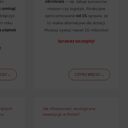
to
obrotowe
– np. zakup surowców,
k ominąć
maszyn czy logistyki. Atrakcyjne
dołączyć
oprocentowanie
od 1%
sprawia, że
ym roku
to realna alternatywa dla dotacji.
a ułamek
Możesz zyskać nawet 10 milionów!
Sprawdź szczegóły!
!
ĘCEJ →
CZYTAJ WIĘCEJ →
nijnych
Jak sfinansować ekologiczne
nu
inwestycje w firmie?