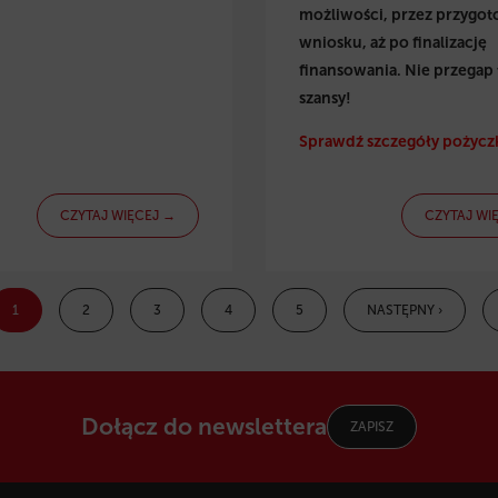
możliwości, przez przygo
wniosku, aż po finalizację
finansowania. Nie przegap 
szansy!
Sprawdź szczegóły pożyczk
CZYTAJ WIĘCEJ →
CZYTAJ WI
1
2
3
4
5
NASTĘPNY ›
Dołącz do newslettera
ZAPISZ