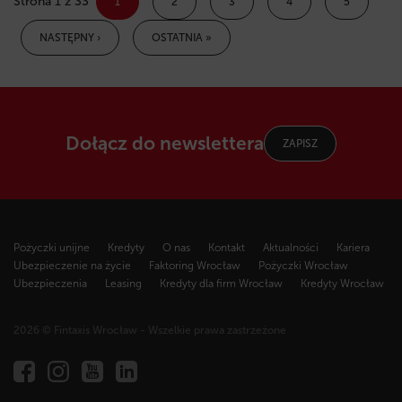
Strona 1 z 33
1
2
3
4
5
NASTĘPNY ›
OSTATNIA »
Dołącz do newslettera
ZAPISZ
Pożyczki unijne
Kredyty
O nas
Kontakt
Aktualności
Kariera
Ubezpieczenie na życie
Faktoring Wrocław
Pożyczki Wrocław
Ubezpieczenia
Leasing
Kredyty dla firm Wrocław
Kredyty Wrocław
2026 © Fintaxis Wrocław - Wszelkie prawa zastrzeżone
Fintaxis