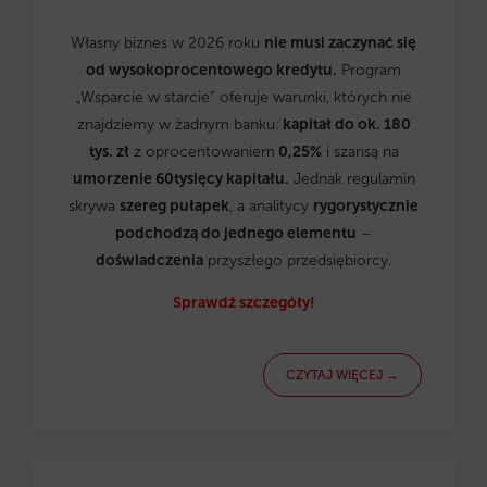
Własny biznes w 2026 roku
nie musi zaczynać się
od wysokoprocentowego kredytu.
Program
„Wsparcie w starcie” oferuje warunki, których nie
znajdziemy w żadnym banku:
kapitał do ok. 180
tys. zł
z oprocentowaniem
0,25%
i szansą na
umorzenie 60tysięcy kapitału.
Jednak regulamin
skrywa
szereg pułapek
, a analitycy
rygorystycznie
podchodzą do jednego elementu
–
doświadczenia
przyszłego przedsiębiorcy.
Sprawdź szczegóły!
CZYTAJ WIĘCEJ →