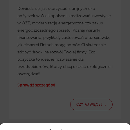
Dowiedz się, jak skorzystać z
unijnych eko
pożyczek w Wielkopolsce
i zrealizować inwestycje
w OZE, modernizację energetyczną czy zakup
energooszczędnego sprzętu. Poznaj warunki
finansowania, przykłady zastosowań oraz sprawdź,
jak eksperci Fintaxis mogą pomóc Ci skutecznie
zdobyć środki na rozwój Twojej firmy. Eko
pożyczka to idealne rozwiązanie dla
przedsiębiorców, którzy chcą działać ekologicznie i
oszczędzać!
Sprawdź szczegóły!
CZYTAJ WIĘCEJ →