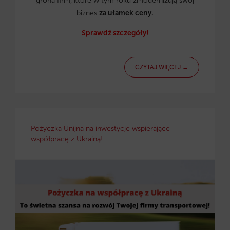
grona firm, które w tym roku zmodernizują swój
biznes
za ułamek ceny.
Sprawdź szczegóły!
CZYTAJ WIĘCEJ →
Pożyczka Unijna na inwestycje wspierające
współpracę z Ukrainą!