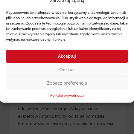
Zarządzaj zgodą
Ruszył program pożyczek unijnych dla
Aby zapewnić jak najlepsze wrażenia, korzystamy z technologii, takich jak
przedsiębiorców z regionu małopolskiego.
pliki cookie, do przechowywania i/lub uzyskiwania dostępu do informacji o
urządzeniu. Zgoda na te technologie pozwoli nam przetwarzać dane, takie
jak zachowanie podczas przeglądania lub unikalne identyfikatory na tej
stronie. Brak wyrażenia zgody lub wycofanie zgody może niekorzystnie
wpłynąć na niektóre cechy i funkcje.
Akceptuj
Odrzuć
Zobacz preferencje
Pożyczki unijne dla małopolskich
przedsiębiorców
– dowiedz się, jak skorzystać z
Polityka prywatności
preferencyjnych pożyczek na rozwój, inwestycje i
odnawialne źródła energii. Zyskaj wsparcie
ekspertów Fintaxis, którzy od 11 lat pomagają
firmom w skutecznym pozyskiwaniu finansowania.