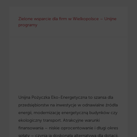
Zielone wsparcie dla firm w Wielkopolsce – Unijne
programy
Unijna Pożyczka Eko-Energetyczna to szansa dla
przedsiębiorstw na inwestycje w odnawialne źródła
energii, modernizację energetyczną budynków czy
ekologiczny transport. Atrakcyjne warunki
finansowania – niskie oprocentowanie i długi okres
spłaty – czynią ją doskonałą alternatywą dla dotacji.