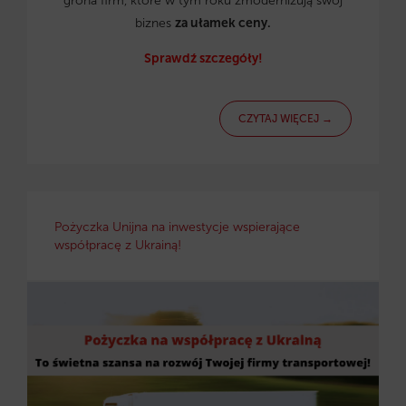
grona firm, które w tym roku zmodernizują swój
biznes
za ułamek ceny.
Sprawdź szczegóły!
CZYTAJ WIĘCEJ →
Pożyczka Unijna na inwestycje wspierające
współpracę z Ukrainą!