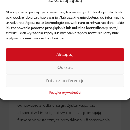
Zarządzaj zgodą
Ruszył program pożyczek unijnych dla
Aby zapewnić jak najlepsze wrażenia, korzystamy z technologii, takich jak
przedsiębiorców z regionu małopolskiego.
pliki cookie, do przechowywania i/lub uzyskiwania dostępu do informacji o
urządzeniu. Zgoda na te technologie pozwoli nam przetwarzać dane, takie
jak zachowanie podczas przeglądania lub unikalne identyfikatory na tej
stronie. Brak wyrażenia zgody lub wycofanie zgody może niekorzystnie
wpłynąć na niektóre cechy i funkcje.
Akceptuj
Odrzuć
Zobacz preferencje
Pożyczki unijne dla małopolskich
przedsiębiorców
– dowiedz się, jak skorzystać z
Polityka prywatności
preferencyjnych pożyczek na rozwój, inwestycje i
odnawialne źródła energii. Zyskaj wsparcie
ekspertów Fintaxis, którzy od 11 lat pomagają
firmom w skutecznym pozyskiwaniu finansowania.