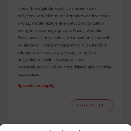
Dowiedz się, jak skorzystać z
unijnych eko
pożyczek w Wielkopolsce
i zrealizować inwestycje
w OZE, modernizację energetyczną czy zakup
energooszczędnego sprzętu. Poznaj warunki
finansowania, przykłady zastosowań oraz sprawdź,
jak eksperci Fintaxis mogą pomóc Ci skutecznie
zdobyć środki na rozwój Twojej firmy. Eko
pożyczka to idealne rozwiązanie dla
przedsiębiorców, którzy chcą działać ekologicznie i
oszczędzać!
Sprawdź szczegóły!
CZYTAJ WIĘCEJ →