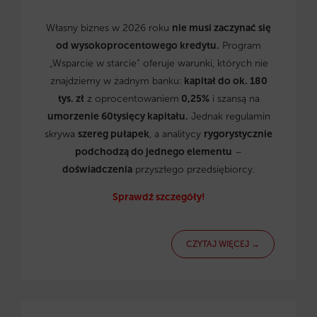
Własny biznes w 2026 roku
nie musi zaczynać się
od wysokoprocentowego kredytu.
Program
„Wsparcie w starcie” oferuje warunki, których nie
znajdziemy w żadnym banku:
kapitał do ok. 180
tys. zł
z oprocentowaniem
0,25%
i szansą na
umorzenie 60tysięcy kapitału.
Jednak regulamin
skrywa
szereg pułapek
, a analitycy
rygorystycznie
podchodzą do jednego elementu
–
doświadczenia
przyszłego przedsiębiorcy.
Sprawdź szczegóły!
CZYTAJ WIĘCEJ →