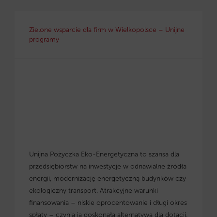
Zielone wsparcie dla firm w Wielkopolsce – Unijne
programy
Unijna Pożyczka Eko-Energetyczna to szansa dla
przedsiębiorstw na inwestycje w odnawialne źródła
energii, modernizację energetyczną budynków czy
ekologiczny transport. Atrakcyjne warunki
finansowania – niskie oprocentowanie i długi okres
spłaty – czynią ją doskonałą alternatywą dla dotacji.