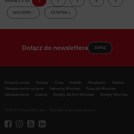
Strona 1 z 33
1
2
3
4
5
NASTĘPNY ›
OSTATNIA »
Dołącz do newslettera
ZAPISZ
Pożyczki unijne
Kredyty
O nas
Kontakt
Aktualności
Kariera
Ubezpieczenie na życie
Faktoring Wrocław
Pożyczki Wrocław
Ubezpieczenia
Leasing
Kredyty dla firm Wrocław
Kredyty Wrocław
2026 © Fintaxis Wrocław - Wszelkie prawa zastrzeżone
Fintaxis