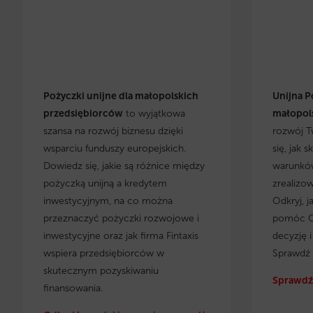
Pożyczki unijne dla małopolskich
Unijna P
przedsiębiorców
to wyjątkowa
małopols
szansa na rozwój biznesu dzięki
rozwój T
wsparciu funduszy europejskich.
się, jak 
Dowiedz się, jakie są różnice między
warunków
pożyczką unijną a kredytem
zrealizo
inwestycyjnym, na co można
Odkryj, j
przeznaczyć pożyczki rozwojowe i
pomóc C
inwestycyjne oraz jak firma Fintaxis
decyzję 
wspiera przedsiębiorców w
Sprawdź 
skutecznym pozyskiwaniu
Sprawdź 
finansowania.