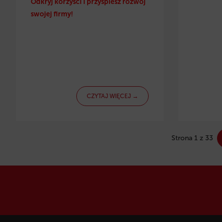
Odkryj korzyści i przyspiesz rozwój
swojej firmy!
CZYTAJ WIĘCEJ →
Strona 1 z 33