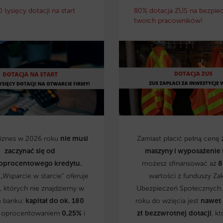
0 tysięcy dotacji na start
80% dotacja ZUS na bezpie
twoich pracowników!
biznes w 2026 roku
nie musi
Zamiast płacić pełną cenę
zaczynać się od
maszyny i wyposażenie 
oprocentowego kredytu.
możesz sfinansować aż
8
„Wsparcie w starcie” oferuje
wartości z funduszy Za
, których nie znajdziemy w
Ubezpieczeń Społecznych
 banku:
kapitał do ok. 180
roku do wzięcia jest
nawet
 oprocentowaniem
0,25%
i
zł
bezzwrotnej
dotacji
, kt