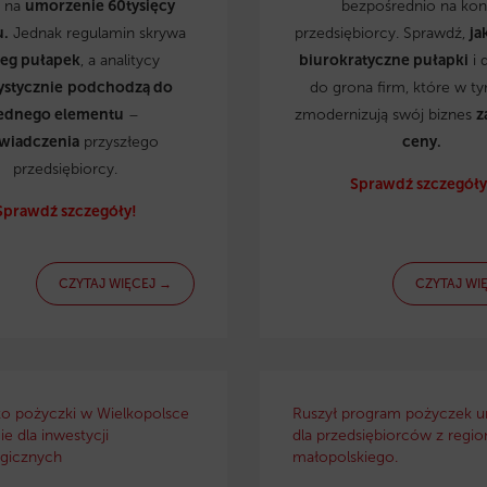
ą na
umorzenie 60tysięcy
bezpośrednio na kon
u.
Jednak regulamin skrywa
przedsiębiorcy. Sprawdź,
ja
reg pułapek
, a analitycy
biurokratyczne pułapki
i 
ystycznie
podchodzą do
do grona firm, które w t
ednego elementu
–
zmodernizują swój biznes
z
wiadczenia
przyszłego
ceny.
przedsiębiorcy.
Sprawdź szczegóły
Sprawdź szczegóły!
CZYTAJ WIĘCEJ →
CZYTAJ WI
ko pożyczki w Wielkopolsce
Ruszył program pożyczek u
e dla inwestycji
dla przedsiębiorców z regio
gicznych
małopolskiego.