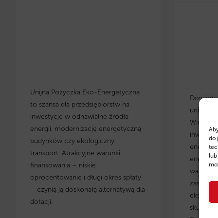
Unijna Pożyczka Eko-Energetyczna
Dowiedz s
to szansa dla przedsiębiorstw na
unijnych
inwestycje w odnawialne źródła
Wielkopo
energii, modernizację energetyczną
Aby
inwestyc
do 
budynków czy ekologiczny
energety
tec
transport. Atrakcyjne warunki
lub
energoos
finansowania – niskie
moż
warunki 
oprocentowanie i długi okres spłaty
zastosow
– czynią ją doskonałą alternatywą dla
eksperci
dotacji.
skuteczn