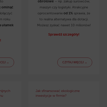
to
obrotowe
– np. zakup surowców,
k ominąć
maszyn czy logistyki. Atrakcyjne
dołączyć
oprocentowanie
od 1%
sprawia, że
ym roku
to realna alternatywa dla dotacji.
a ułamek
Możesz zyskać nawet 10 milionów!
Sprawdź szczegóły!
!
ĘCEJ →
CZYTAJ WIĘCEJ →
nijnych
Jak sfinansować ekologiczne
nu
inwestycje w firmie?