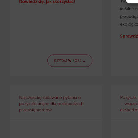
Twojej f
Dowiedz się, jak skorzystać!
idealne r
przedsię
ekologic
Sprawdź 
CZYTAJ WIĘCEJ →
Najczęściej zadawane pytania o
Pożyczki
pożyczki unijne dla małopolskich
– wsparc
przedsiębiorców
ekspertów