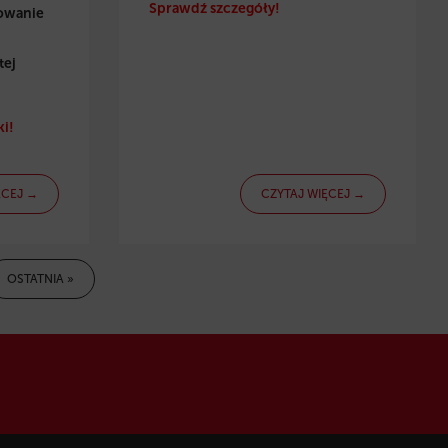
Sprawdź szczegóły!
towanie
tej
i!
ĘCEJ →
CZYTAJ WIĘCEJ →
OSTATNIA »