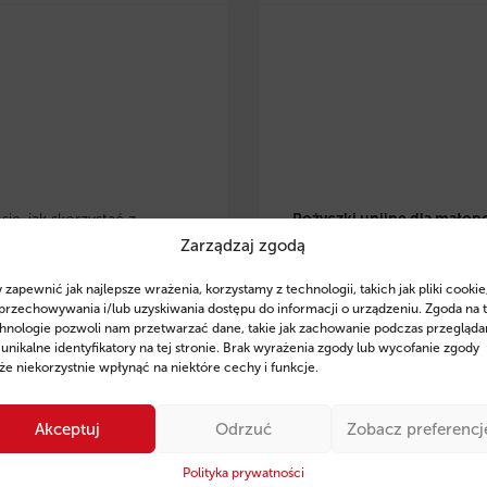
ię, jak skorzystać z
Pożyczki unijne dla małop
Zarządzaj zgodą
 eko pożyczek w
przedsiębiorców
– dowiedz 
lsce
i zrealizować
skorzystać z preferencyjnyc
 zapewnić jak najlepsze wrażenia, korzystamy z technologii, takich jak pliki cookie
je w OZE, modernizację
pożyczek na rozwój, inwesty
przechowywania i/lub uzyskiwania dostępu do informacji o urządzeniu. Zgoda na 
czną czy zakup
odnawialne źródła energii. Z
hnologie pozwoli nam przetwarzać dane, takie jak zachowanie podczas przegląda
 unikalne identyfikatory na tej stronie. Brak wyrażenia zgody lub wycofanie zgody
zczędnego sprzętu. Poznaj
wsparcie ekspertów Fintaxis
e niekorzystnie wpłynąć na niektóre cechy i funkcje.
finansowania, przykłady
od 11 lat pomagają firmom
ań oraz sprawdź, jak
skutecznym pozyskiwaniu
Akceptuj
Odrzuć
Zobacz preferencj
 Fintaxis mogą pomóc Ci
finansowania.
ie zdobyć środki na rozwój
Polityka prywatności
Sprawdź szczegóły i posta