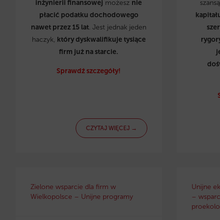
inżynierii finansowej
możesz
nie
szans
płacić podatku dochodowego
kapitał
nawet przez 15 lat
. Jest jednak jeden
sze
haczyk,
który dyskwalifikuje tysiące
rygor
firm już na starcie.
j
doś
Sprawdź szczegóły!
CZYTAJ WIĘCEJ →
Zielone wsparcie dla firm w
Unijne e
Wielkopolsce – Unijne programy
– wsparci
proekolo