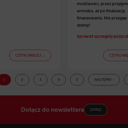
możliwości, przez przygo
wniosku, aż po finalizację
finansowania. Nie przegap 
szansy!
Sprawdź szczegóły pożyczk
CZYTAJ WIĘCEJ →
CZYTAJ WI
1
2
3
4
5
NASTĘPNY ›
Dołącz do newslettera
ZAPISZ