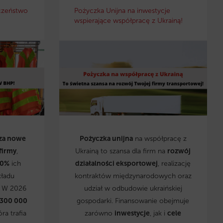
czeństwo
Pożyczka Unijna na inwestycje
wspierające współpracę z Ukrainą!
za nowe
Pożyczka unijna
na współpracę z
firmy
,
Ukrainą to szansa dla firm na
rozwój
0%
ich
działalności eksportowej
, realizację
kładu
kontraktów międzynarodowych oraz
. W 2026
udział w odbudowie ukraińskiej
 300 000
gospodarki. Finansowanie obejmuje
óra trafia
zarówno
inwestycje
, jak i
cele