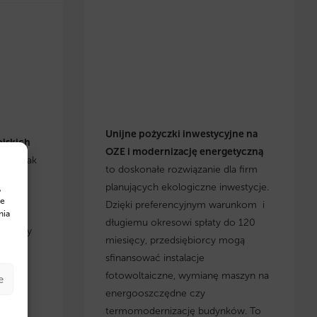
Unijne pożyczki inwestycyjne na
olskich
OZE i modernizację energetyczną
się, jak
to doskonałe rozwiązanie dla firm
h
planujących ekologiczne inwestycje.
,
cje i
te
Dzięki preferencyjnym warunkom i
yskaj
nia
długiemu okresowi spłaty do 120
, którzy
miesięcy, przedsiębiorcy mogą
 w
sfinansować instalacje
fotowoltaiczne, wymianę maszyn na
e
energooszczędne czy
termomodernizację budynków. To
w na