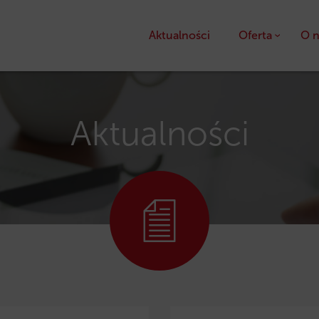
Aktualności
Oferta
O n
Kredyty
Pożyczki unijne
Aktualności
Dotacje unijne
Ulga podatkowa PS