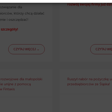
irmy. Eko pożyczka to
rozwój swojej firmy już dzi
ozwiązanie dla
biorców, którzy chcą działać
znie i oszczędzać!
szczegóły!
CZYTAJ WIĘCEJ →
CZYTAJ WI
 rozwojowe dla małopolski
Ruszył nabór na pożyczkę un
ie unijne z pomocą
przedsiębiorców ze Śląska!
 Fintaxis