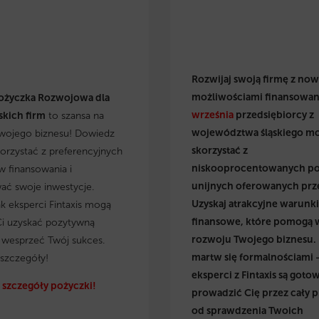
Rozwijaj swoją firmę z no
możliwościami finansowan
ożyczka Rozwojowa dla
września
przedsiębiorcy z
kich firm
to szansa na
województwa śląskiego m
wojego biznesu! Dowiedz
skorzystać z
skorzystać z preferencyjnych
niskooprocentowanych p
 finansowania i
unijnych oferowanych prz
wać swoje inwestycje.
Uzyskaj atrakcyjne warunki
ak eksperci Fintaxis mogą
finansowe, które pomogą 
i uzyskać pozytywną
rozwoju Twojego biznesu.
i wesprzeć Twój sukces.
martw się formalnościami 
szczegóły!
eksperci z Fintaxis są gotow
szczegóły pożyczki!
prowadzić Cię przez cały p
od sprawdzenia Twoich