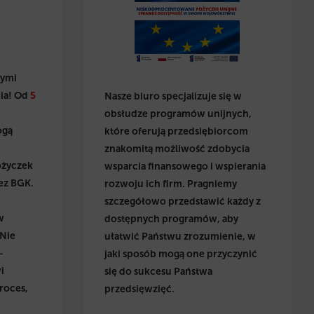
wymi
ia! Od
5
Nasze biuro specjalizuje się w
obsłudze programów unijnych,
ogą
które oferują przedsiębiorcom
znakomitą możliwość zdobycia
ożyczek
wsparcia finansowego i wspierania
ez BGK.
rozwoju ich firm. Pragniemy
szczegółowo przedstawić każdy z
w
dostępnych programów, aby
 Nie
ułatwić Państwu zrozumienie, w
–
jaki sposób mogą one przyczynić
i
się do sukcesu Państwa
roces,
przedsięwzięć.