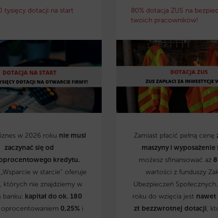
0 tysięcy dotacji na start
80% dotacja ZUS na bezpie
twoich pracowników!
biznes w 2026 roku
nie musi
Zamiast płacić pełną cenę
zaczynać się od
maszyny i wyposażenie 
oprocentowego kredytu.
możesz sfinansować aż
8
„Wsparcie w starcie” oferuje
wartości z funduszy Za
, których nie znajdziemy w
Ubezpieczeń Społecznych
 banku:
kapitał do ok. 180
roku do wzięcia jest
nawet
 oprocentowaniem
0,25%
i
zł
bezzwrotnej
dotacji
, kt