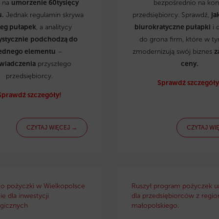
ą na
umorzenie 60tysięcy
bezpośrednio na kon
u.
Jednak regulamin skrywa
przedsiębiorcy. Sprawdź,
ja
reg pułapek
, a analitycy
biurokratyczne pułapki
i 
ystycznie
podchodzą do
do grona firm, które w t
ednego elementu
–
zmodernizują swój biznes
z
wiadczenia
przyszłego
ceny.
przedsiębiorcy.
Sprawdź szczegóły
Sprawdź szczegóły!
CZYTAJ WIĘCEJ →
CZYTAJ WI
ko pożyczki w Wielkopolsce
Ruszył program pożyczek u
e dla inwestycji
dla przedsiębiorców z regio
gicznych
małopolskiego.