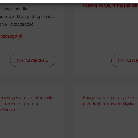
irmy. Eko pożyczka to
rozwój swojej firmy już dzi
ozwiązanie dla
biorców, którzy chcą działać
znie i oszczędzać!
szczegóły!
CZYTAJ WIĘCEJ →
CZYTAJ WI
 rozwojowe dla małopolski
Ruszył nabór na pożyczkę un
ie unijne z pomocą
przedsiębiorców ze Śląska!
 Fintaxis