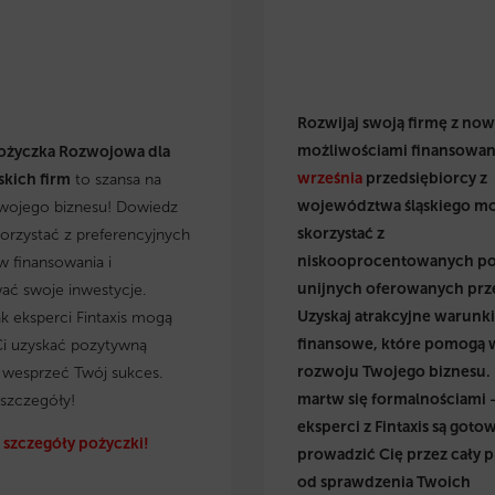
Rozwijaj swoją firmę z no
możliwościami finansowan
ożyczka Rozwojowa dla
września
przedsiębiorcy z
kich firm
to szansa na
województwa śląskiego m
wojego biznesu! Dowiedz
skorzystać z
skorzystać z preferencyjnych
niskooprocentowanych p
 finansowania i
unijnych oferowanych prz
wać swoje inwestycje.
Uzyskaj atrakcyjne warunki
ak eksperci Fintaxis mogą
finansowe, które pomogą 
i uzyskać pozytywną
rozwoju Twojego biznesu.
i wesprzeć Twój sukces.
martw się formalnościami 
szczegóły!
eksperci z Fintaxis są gotow
szczegóły pożyczki!
prowadzić Cię przez cały p
od sprawdzenia Twoich