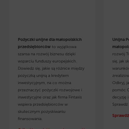
Pożyczki unijne dla małopolskich
Unijna P
przedsiębiorców
to wyjątkowa
małopols
szansa na rozwój biznesu dzięki
rozwój T
wsparciu funduszy europejskich.
się, jak 
Dowiedz się, jakie są różnice między
warunków
pożyczką unijną a kredytem
zrealizo
inwestycyjnym, na co można
Odkryj, j
przeznaczyć pożyczki rozwojowe i
pomóc C
inwestycyjne oraz jak firma Fintaxis
decyzję 
wspiera przedsiębiorców w
Sprawdź 
skutecznym pozyskiwaniu
Sprawdź 
finansowania.