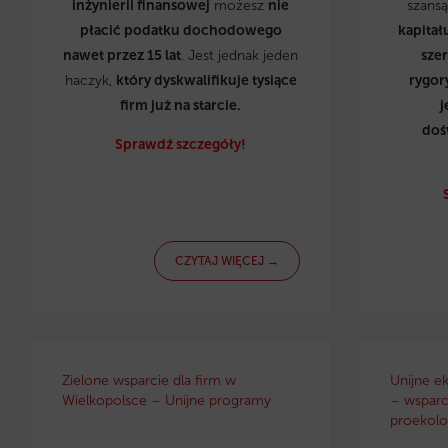
inżynierii finansowej
możesz
nie
szans
płacić podatku dochodowego
kapitał
nawet przez 15 lat
. Jest jednak jeden
sze
haczyk,
który dyskwalifikuje tysiące
rygor
firm już na starcie.
j
doś
Sprawdź szczegóły!
CZYTAJ WIĘCEJ →
Zielone wsparcie dla firm w
Unijne e
Wielkopolsce – Unijne programy
– wsparci
proekolo