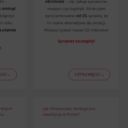
to
obrotowe
– np. zakup surowców,
k ominąć
maszyn czy logistyki. Atrakcyjne
dołączyć
oprocentowanie
od 1%
sprawia, że
ym roku
to realna alternatywa dla dotacji.
a ułamek
Możesz zyskać nawet 10 milionów!
Sprawdź szczegóły!
!
ĘCEJ →
CZYTAJ WIĘCEJ →
nijnych
Jak sfinansować ekologiczne
nu
inwestycje w firmie?