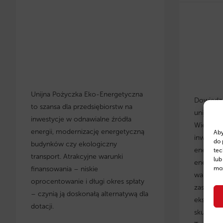
Unijna Pożyczka Eko-Energetyczna
Dowiedz s
to szansa dla przedsiębiorstw na
unijnych
inwestycje w odnawialne źródła
Wielkopo
energii, modernizację energetyczną
Aby
inwestyc
do 
budynków czy ekologiczny
energety
tec
transport. Atrakcyjne warunki
lub
energoos
moż
finansowania – niskie
warunki 
oprocentowanie i długi okres spłaty
zastosow
– czynią ją doskonałą alternatywą dla
eksperci
dotacji.
skuteczn