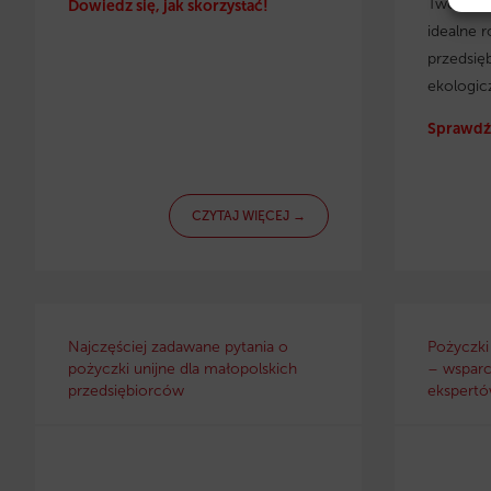
Twojej f
Dowiedz się, jak skorzystać!
idealne r
przedsię
ekologic
Sprawdź 
CZYTAJ WIĘCEJ →
Najczęściej zadawane pytania o
Pożyczki
pożyczki unijne dla małopolskich
– wsparc
przedsiębiorców
ekspertów