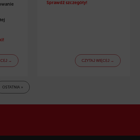
Sprawdź szczegóły!
towanie
tej
i!
ĘCEJ →
CZYTAJ WIĘCEJ →
OSTATNIA »