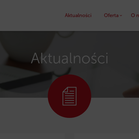
Aktualności
Oferta
O n
Kredyty
Pożyczki unijne
Aktualności
Dotacje unijne
Ulga podatkowa PS