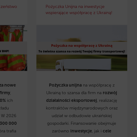
czeństwo
Pożyczka Unijna na inwestycje
wspierające współpracę z Ukrainą!
za nowe
Pożyczka unijna
na współpracę z
firmy
,
Ukrainą to szansa dla firm na
rozwój
0%
ich
działalności eksportowej
, realizację
kładu
kontraktów międzynarodowych oraz
. W 2026
udział w odbudowie ukraińskiej
 300 000
gospodarki. Finansowanie obejmuje
óra trafia
zarówno
inwestycje
, jak i
cele