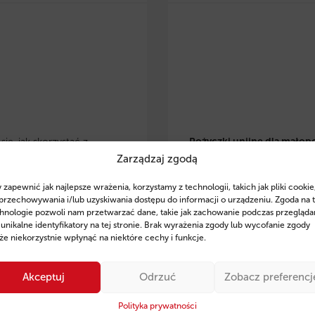
ię, jak skorzystać z
Pożyczki unijne dla małop
Zarządzaj zgodą
 eko pożyczek w
przedsiębiorców
– dowiedz 
lsce
i zrealizować
skorzystać z preferencyjnyc
 zapewnić jak najlepsze wrażenia, korzystamy z technologii, takich jak pliki cookie
je w OZE, modernizację
pożyczek na rozwój, inwesty
przechowywania i/lub uzyskiwania dostępu do informacji o urządzeniu. Zgoda na 
czną czy zakup
odnawialne źródła energii. Z
hnologie pozwoli nam przetwarzać dane, takie jak zachowanie podczas przegląda
 unikalne identyfikatory na tej stronie. Brak wyrażenia zgody lub wycofanie zgody
zczędnego sprzętu. Poznaj
wsparcie ekspertów Fintaxis
e niekorzystnie wpłynąć na niektóre cechy i funkcje.
finansowania, przykłady
od 11 lat pomagają firmom
ań oraz sprawdź, jak
skutecznym pozyskiwaniu
Akceptuj
Odrzuć
Zobacz preferencj
 Fintaxis mogą pomóc Ci
finansowania.
ie zdobyć środki na rozwój
Polityka prywatności
Sprawdź szczegóły i posta