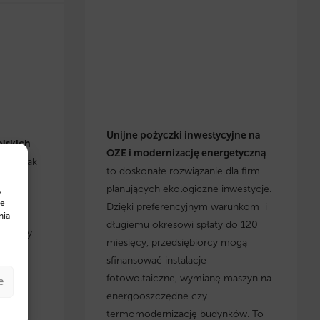
Unijne pożyczki inwestycyjne na
olskich
OZE i modernizację energetyczną
się, jak
to doskonałe rozwiązanie dla firm
h
planujących ekologiczne inwestycje.
,
cje i
te
Dzięki preferencyjnym warunkom i
yskaj
nia
długiemu okresowi spłaty do 120
, którzy
miesięcy, przedsiębiorcy mogą
 w
sfinansować instalacje
fotowoltaiczne, wymianę maszyn na
e
energooszczędne czy
termomodernizację budynków. To
w na