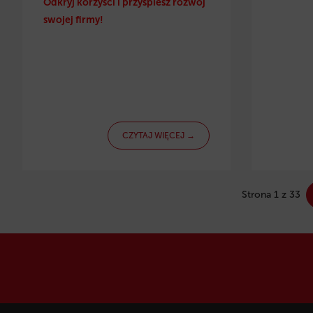
Odkryj korzyści i przyspiesz rozwój
swojej firmy!
CZYTAJ WIĘCEJ →
Strona 1 z 33