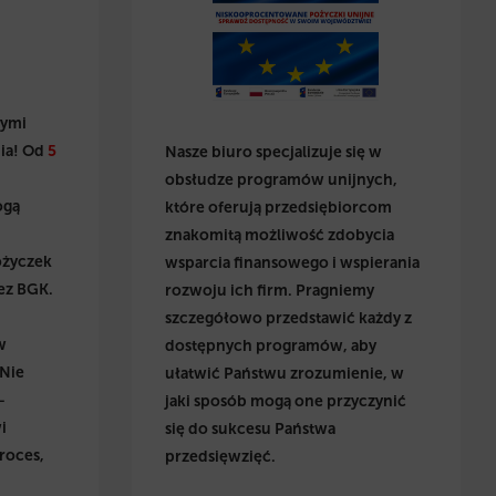
wymi
ia! Od
5
Nasze biuro specjalizuje się w
obsłudze programów unijnych,
ogą
które oferują przedsiębiorcom
znakomitą możliwość zdobycia
ożyczek
wsparcia finansowego i wspierania
ez BGK.
rozwoju ich firm. Pragniemy
szczegółowo przedstawić każdy z
w
dostępnych programów, aby
 Nie
ułatwić Państwu zrozumienie, w
–
jaki sposób mogą one przyczynić
i
się do sukcesu Państwa
roces,
przedsięwzięć.