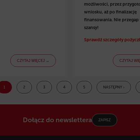
możliwości, przez przygo
wniosku, aż po finalizację
finansowania. Nie przegap 
szansy!
Sprawdź szczegóły pożyczk
CZYTAJ WIĘCEJ →
CZYTAJ WI
1
2
3
4
5
NASTĘPNY ›
Dołącz do newslettera
ZAPISZ