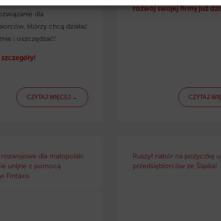
irmy. Eko pożyczka to
rozwój swojej firmy już dzi
ozwiązanie dla
biorców, którzy chcą działać
znie i oszczędzać!
szczegóły!
CZYTAJ WIĘCEJ →
CZYTAJ WI
 rozwojowe dla małopolski
Ruszył nabór na pożyczkę un
ie unijne z pomocą
przedsiębiorców ze Śląska!
 Fintaxis