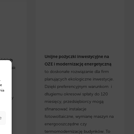
Unijne pożyczki inwestycyjne na
olskich
OZE i modernizację energetyczną
się, jak
to doskonałe rozwiązanie dla firm
h
planujących ekologiczne inwestycje.
,
cje i
te
Dzięki preferencyjnym warunkom i
yskaj
nia
długiemu okresowi spłaty do 120
, którzy
miesięcy, przedsiębiorcy mogą
 w
sfinansować instalacje
fotowoltaiczne, wymianę maszyn na
e
energooszczędne czy
termomodernizację budynków. To
w na