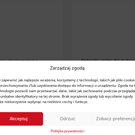
ię, jak skorzystać z
Pożyczki unijne dla małop
Zarządzaj zgodą
 eko pożyczek w
przedsiębiorców
– dowiedz 
lsce
i zrealizować
skorzystać z preferencyjnyc
 zapewnić jak najlepsze wrażenia, korzystamy z technologii, takich jak pliki cookie
je w OZE, modernizację
pożyczek na rozwój, inwesty
przechowywania i/lub uzyskiwania dostępu do informacji o urządzeniu. Zgoda na 
czną czy zakup
odnawialne źródła energii. Z
hnologie pozwoli nam przetwarzać dane, takie jak zachowanie podczas przegląda
 unikalne identyfikatory na tej stronie. Brak wyrażenia zgody lub wycofanie zgody
zczędnego sprzętu. Poznaj
wsparcie ekspertów Fintaxis
e niekorzystnie wpłynąć na niektóre cechy i funkcje.
finansowania, przykłady
od 11 lat pomagają firmom
ań oraz sprawdź, jak
skutecznym pozyskiwaniu
Akceptuj
Odrzuć
Zobacz preferencj
 Fintaxis mogą pomóc Ci
finansowania.
ie zdobyć środki na rozwój
Polityka prywatności
Sprawdź szczegóły i posta