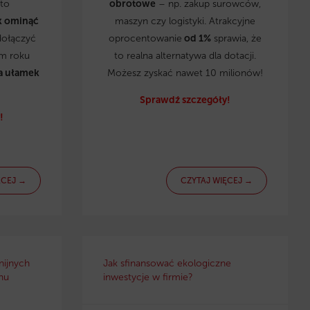
to
obrotowe
– np. zakup surowców,
k ominąć
maszyn czy logistyki. Atrakcyjne
dołączyć
oprocentowanie
od 1%
sprawia, że
ym roku
to realna alternatywa dla dotacji.
a ułamek
Możesz zyskać nawet 10 milionów!
Sprawdź szczegóły!
!
ĘCEJ →
CZYTAJ WIĘCEJ →
nijnych
Jak sfinansować ekologiczne
nu
inwestycje w firmie?