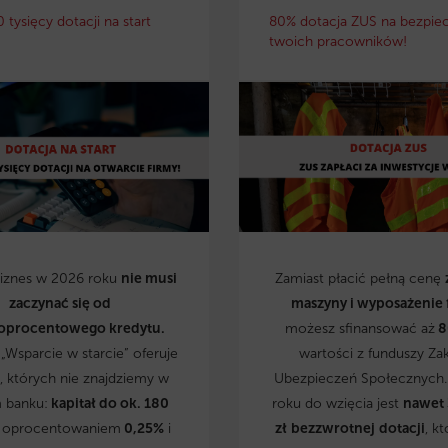
0 tysięcy dotacji na start
80% dotacja ZUS na bezpie
twoich pracowników!
biznes w 2026 roku
nie musi
Zamiast płacić pełną cenę
zaczynać się od
maszyny i wyposażenie 
oprocentowego kredytu.
możesz sfinansować aż
8
„Wsparcie w starcie” oferuje
wartości z funduszy Za
, których nie znajdziemy w
Ubezpieczeń Społecznych
 banku:
kapitał do ok. 180
roku do wzięcia jest
nawet
 oprocentowaniem
0,25%
i
zł
bezzwrotnej
dotacji
, kt