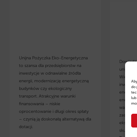
Unijna Pożyczka Eko-Energetyczna
Dowiedz s
to szansa dla przedsiębiorstw na
unijnych
inwestycje w odnawialne źródła
Wielkopo
energii, modernizację energetyczną
Aby
inwestyc
do 
budynków czy ekologiczny
energety
tec
transport. Atrakcyjne warunki
lub
energoos
moż
finansowania – niskie
warunki 
oprocentowanie i długi okres spłaty
zastosow
– czynią ją doskonałą alternatywą dla
eksperci
dotacji.
skuteczn