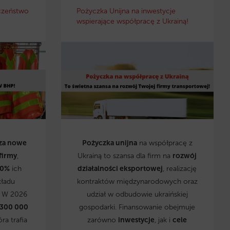
czeństwo
Pożyczka Unijna na inwestycje
wspierające współpracę z Ukrainą!
za nowe
Pożyczka unijna
na współpracę z
firmy
,
Ukrainą to szansa dla firm na
rozwój
0%
ich
działalności eksportowej
, realizację
kładu
kontraktów międzynarodowych oraz
. W 2026
udział w odbudowie ukraińskiej
 300 000
gospodarki. Finansowanie obejmuje
óra trafia
zarówno
inwestycje
, jak i
cele