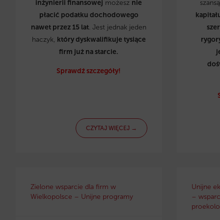
inżynierii finansowej
możesz
nie
szans
płacić podatku dochodowego
kapitał
nawet przez 15 lat
. Jest jednak jeden
sze
haczyk,
który dyskwalifikuje tysiące
rygor
firm już na starcie.
j
doś
Sprawdź szczegóły!
CZYTAJ WIĘCEJ →
Zielone wsparcie dla firm w
Unijne e
Wielkopolsce – Unijne programy
– wsparci
proekolo