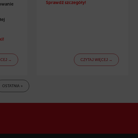
Sprawdź szczegóły!
towanie
tej
i!
ĘCEJ →
CZYTAJ WIĘCEJ →
OSTATNIA »