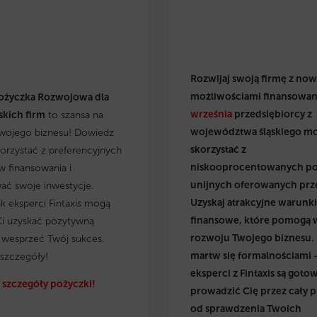
Rozwijaj swoją firmę z no
możliwościami finansowan
ożyczka Rozwojowa dla
września
przedsiębiorcy z
kich firm
to szansa na
województwa śląskiego m
wojego biznesu! Dowiedz
skorzystać z
skorzystać z preferencyjnych
niskooprocentowanych p
 finansowania i
unijnych oferowanych prz
wać swoje inwestycje.
Uzyskaj atrakcyjne warunki
ak eksperci Fintaxis mogą
finansowe, które pomogą 
i uzyskać pozytywną
rozwoju Twojego biznesu.
i wesprzeć Twój sukces.
martw się formalnościami 
szczegóły!
eksperci z Fintaxis są gotow
szczegóły pożyczki!
prowadzić Cię przez cały p
od sprawdzenia Twoich