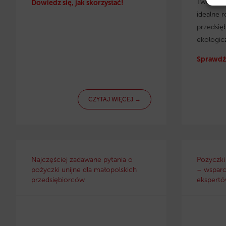
Twojej f
Dowiedz się, jak skorzystać!
idealne r
przedsię
ekologic
Sprawdź 
CZYTAJ WIĘCEJ →
Najczęściej zadawane pytania o
Pożyczki
pożyczki unijne dla małopolskich
– wsparc
przedsiębiorców
ekspertów