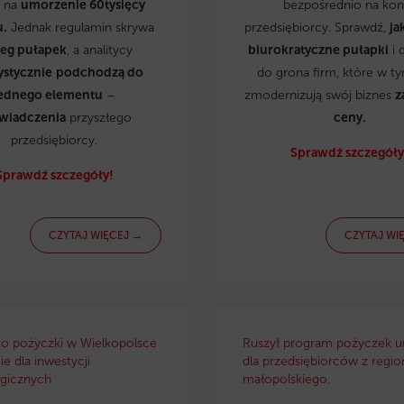
ą na
umorzenie 60tysięcy
bezpośrednio na kon
u.
Jednak regulamin skrywa
przedsiębiorcy. Sprawdź,
ja
reg pułapek
, a analitycy
biurokratyczne pułapki
i 
ystycznie
podchodzą do
do grona firm, które w t
ednego elementu
–
zmodernizują swój biznes
z
wiadczenia
przyszłego
ceny.
przedsiębiorcy.
Sprawdź szczegóły
Sprawdź szczegóły!
CZYTAJ WIĘCEJ →
CZYTAJ WI
ko pożyczki w Wielkopolsce
Ruszył program pożyczek u
e dla inwestycji
dla przedsiębiorców z regio
gicznych
małopolskiego.