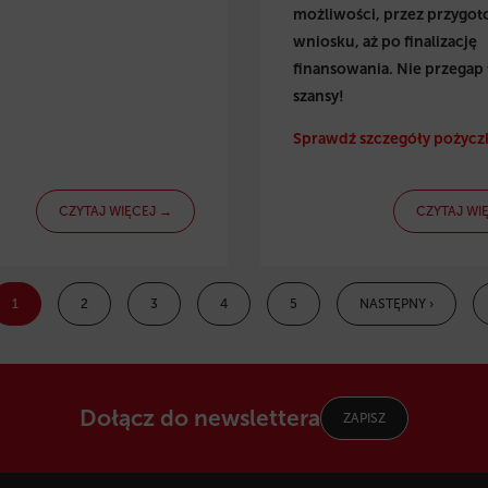
możliwości, przez przygo
wniosku, aż po finalizację
finansowania. Nie przegap 
szansy!
Sprawdź szczegóły pożyczk
CZYTAJ WIĘCEJ →
CZYTAJ WI
1
2
3
4
5
NASTĘPNY ›
Dołącz do newslettera
ZAPISZ