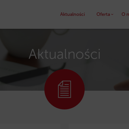
Aktualności
Oferta
O n
Kredyty
Pożyczki unijne
Aktualności
Dotacje unijne
Ulga podatkowa PS