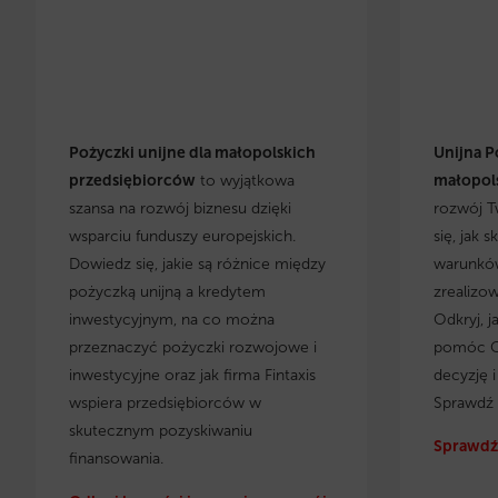
Pożyczki unijne dla małopolskich
Unijna P
przedsiębiorców
to wyjątkowa
małopols
szansa na rozwój biznesu dzięki
rozwój T
wsparciu funduszy europejskich.
się, jak 
Dowiedz się, jakie są różnice między
warunków
pożyczką unijną a kredytem
zrealizo
inwestycyjnym, na co można
Odkryj, j
przeznaczyć pożyczki rozwojowe i
pomóc C
inwestycyjne oraz jak firma Fintaxis
decyzję 
wspiera przedsiębiorców w
Sprawdź 
skutecznym pozyskiwaniu
Sprawdź 
finansowania.