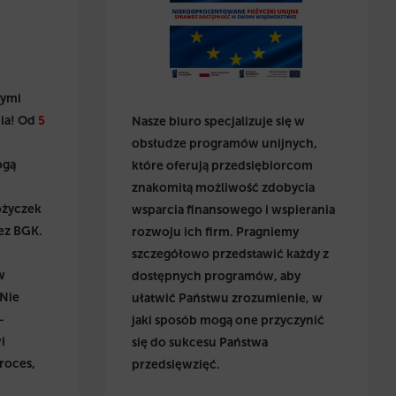
wymi
ia! Od
5
Nasze biuro specjalizuje się w
obsłudze programów unijnych,
ogą
które oferują przedsiębiorcom
znakomitą możliwość zdobycia
ożyczek
wsparcia finansowego i wspierania
ez BGK.
rozwoju ich firm. Pragniemy
szczegółowo przedstawić każdy z
w
dostępnych programów, aby
 Nie
ułatwić Państwu zrozumienie, w
–
jaki sposób mogą one przyczynić
i
się do sukcesu Państwa
roces,
przedsięwzięć.