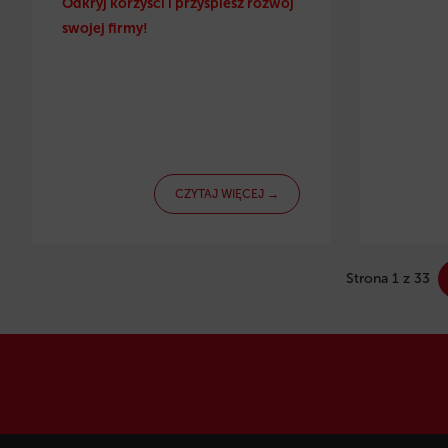
Odkryj korzyści i przyspiesz rozwój
swojej firmy!
CZYTAJ WIĘCEJ →
Strona 1 z 33